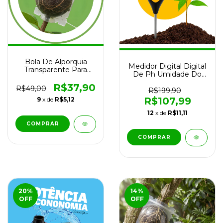
Bola De Alporquia
Medidor Digital Digital
Transparente Para
De Ph Umidade Do
Mudas Com Galhos
Solo Temperatura Terra
Rooter Esfera
R$37,90
R$49,00
Luz Solar Plantas
R$199,90
Enraizamento Rápido
Luminosidade Avalia
R$107,99
9
x de
R$5,12
Jardim Viveiro Horta
Acidez Alcalinidade
Propagação
12
x de
R$11,11
Jardineiro Agricultor
Jardin
20
%
14
%
OFF
OFF