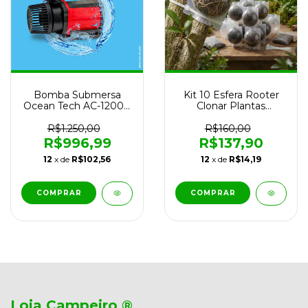
Bomba Submersa
Kit 10 Esfera Rooter
Ocean Tech AC-12000
Clonar Plantas
12.000L/h Controle
Alporquia Transparente
Eletrônico Para
Para Mudas Com
R$1.250,00
R$160,00
Aquário Lago Peixes
Galhos Enraizamento
R$996,99
R$137,90
Água Doce e Salgada
Rápido Jardinagem
12
x de
R$102,56
12
x de
R$14,19
85W
Plantas
COMPRAR
Loja Campeiro ®